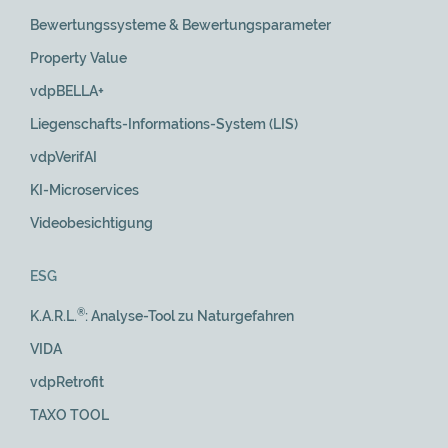
Bewertungssysteme & Bewertungsparameter
Property Value
vdpBELLA+
Liegenschafts-Informations-System (LIS)
vdpVerifAI
KI-Microservices
Videobesichtigung
ESG
®
K.A.R.L.
: Analyse-Tool zu Naturgefahren
VIDA
vdpRetrofit
TAXO TOOL