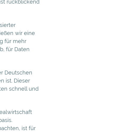
 ist rückblickend
ierter
eßen wir eine
g für mehr
b, für Daten
der Deutschen
ist. Dieser
ten schnell und
ealwirtschaft
asis.
chten, ist für