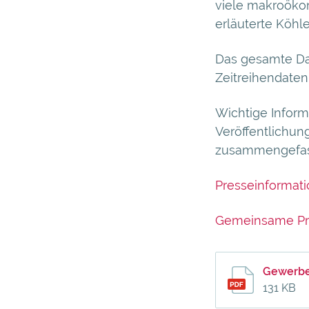
viele makroöko
erläuterte Köhle
Das gesamte Da
Zeitreihendate
Wichtige Inform
Veröffentlichu
zusammengefas
Presseinformat
Gemeinsame Pre
Gewerbe
131 KB