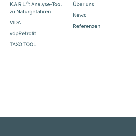
®
K.A.R.L.
: Analyse-Tool
Über uns
zu Naturgefahren
News
VIDA
Referenzen
vdpRetrofit
TAXO TOOL