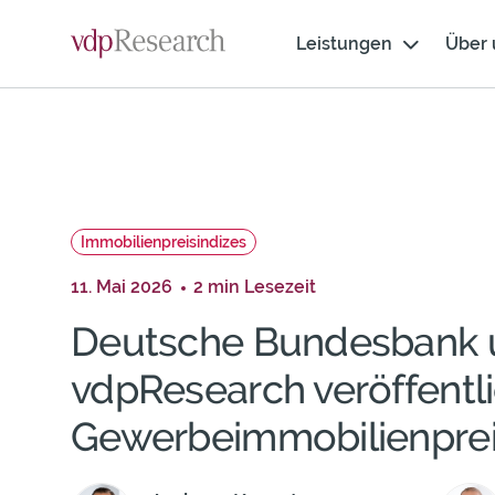
Skip
Weiter
cookie
Navigation
zum
Leistungen
Über 
consent
Inhalt
banner
Immobilienpreisindizes
11. Mai 2026
2 min Lesezeit
Deutsche Bundesbank 
vdpResearch veröffentl
Gewerbeimmobilienprei