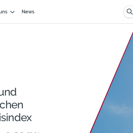
uns
News
und
ichen
sindex