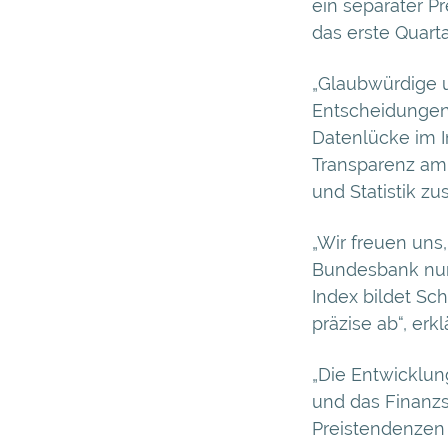
ein separater Pr
das erste Quarta
„Glaubwürdige u
Entscheidungen
Datenlücke im I
Transparenz am 
und Statistik z
„Wir freuen uns
Bundesbank nun
Index bildet S
präzise ab“, erk
„Die Entwicklun
und das Finanzs
Preistendenzen 