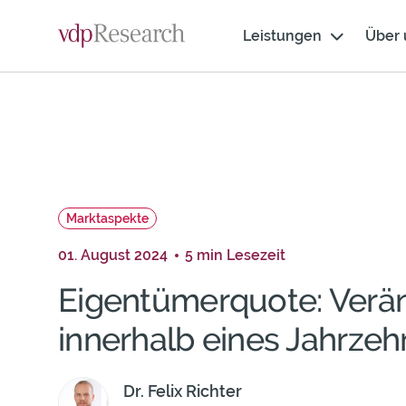
Skip
Weiter
cookie
Navigation
zum
Leistungen
Über 
consent
Inhalt
banner
Marktaspekte
01. August 2024
5 min Lesezeit
Eigentümerquote: Ver
innerhalb eines Jahrzeh
Dr. Felix Richter