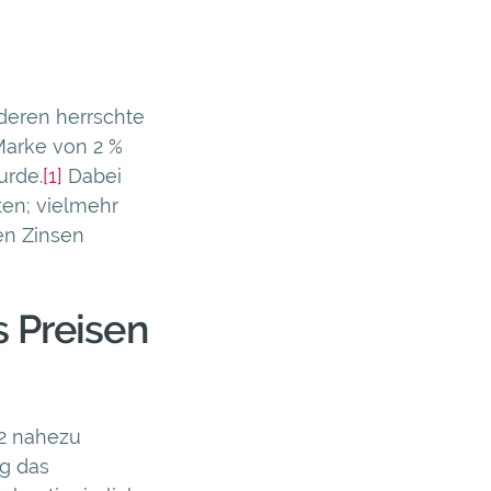
deren herrschte
Marke von 2 %
urde.
[1]
Dabei
ten; vielmehr
en Zinsen
s Preisen
22 nahezu
eg das