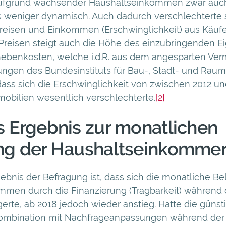
aufgrund wachsender Haushaltseinkommen zwar auch 
s weniger dynamisch. Auch dadurch verschlechterte 
Preisen und Einkommen (Erschwinglichkeit) aus Käufe
Preisen steigt auch die Höhe des einzubringenden Ei
nebenkosten, welche i.d.R. aus dem angesparten Ve
ngen des Bundesinstituts für Bau-, Stadt- und Rau
dass sich die Erschwinglichkeit von zwischen 2012 un
bilien wesentlich verschlechterte.
[2]
s Ergebnis zur monatlichen
ng der Haushaltseinkomme
gebnis der Befragung ist, dass sich die monatliche Be
mmen durch die Finanzierung (Tragbarkeit) während
gerte, ab 2018 jedoch wieder anstieg. Hatte die günst
 Kombination mit Nachfrageanpassungen während der