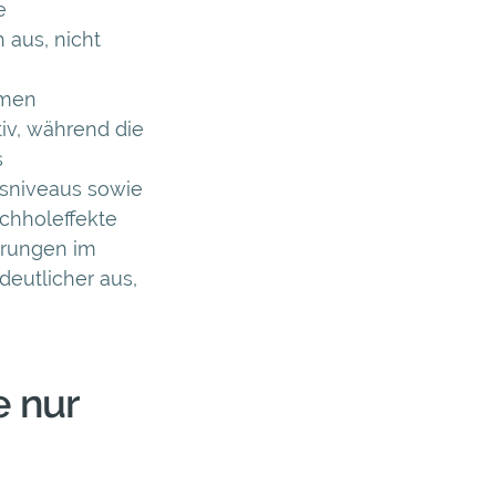
e
 aus, nicht
hmen
iv, während die
s
isniveaus sowie
chholeffekte
erungen im
deutlicher aus,
 nur