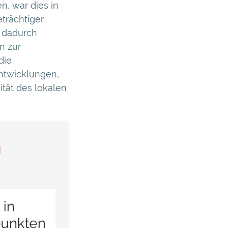
, war dies in
eträchtiger
h dadurch
n zur
die
ntwicklungen,
tät des lokalen