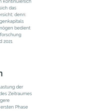
kontinuierlich
sich das
rsicht; denn:
genkapitals
rmögen bedient
mforschung
d 2021
n
lastung der
 des Zeitraumes
igere
 ersten Phase