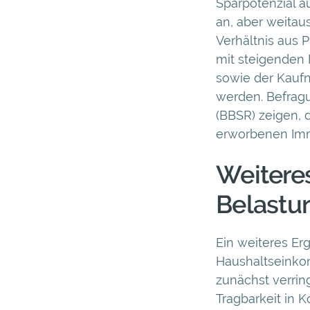
Sparpotenzial 
an, aber weitau
Verhältnis aus 
mit steigenden 
sowie der Kauf
werden. Befragu
(BBSR) zeigen, 
erworbenen Immo
Weitere
Belastu
Ein weiteres Er
Haushaltseinko
zunächst verrin
Tragbarkeit in