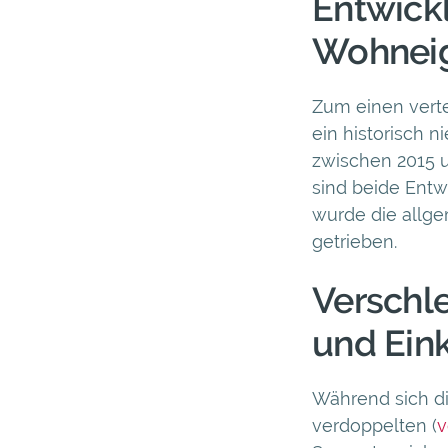
Entwick
Wohneig
Zum einen vert
ein historisch 
zwischen 2015 u
sind beide Entw
wurde die allge
getrieben.
Verschle
und Ei
Während sich d
verdoppelten (
v