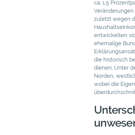
ca. 1,5 Prozentp
Veränderungen i
zuletzt wegen d
Haushaltseinko
entwickelten si
ehemalige Bunde
Erklärungsansät
die historisch 
dienen. Unter d
Norden, westlic
wobei die Eigen
überdurchschnit
Untersc
unwesen