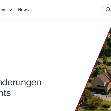
uns
News
änderungen
nts