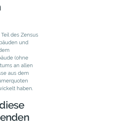
m
s Teil des Zensus
Gebäuden und
 dem
bäude (ohne
tums an allen
isse aus dem
tümerquoten
ickelt haben.
 diese
denden