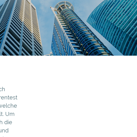
ch
rentest
welche
lt. Um
h die
 und