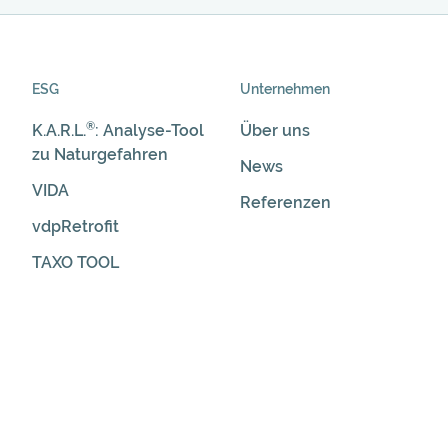
ESG
Unternehmen
®
K.A.R.L.
: Analyse-Tool
Über uns
zu Naturgefahren
News
VIDA
Referenzen
vdpRetrofit
TAXO TOOL