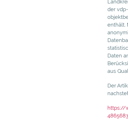
Landkrei
der vdp
objektb
enthält. 
anonymis
Datenban
statisti
Daten a
Berücks
aus Qual
Der Arti
nachste
https:/
486568