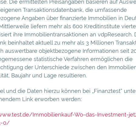
se. Die ermittelten Preisangaben basieren auf Ausw
-eigenen Transaktionsdatenbank, die umfassende
ezogene Angaben über finanzierte Immobilien in Deu
Mittlerweile liefern mehr als 600 Kreditinstitute vierte
iert ihre Immobilientransaktionen an vdpResearch. 
k beinhaltet aktuell zu mehr als 3 Millionen Transak
sch auswertbare objektbezogene Informationen seit 2
ngemessene statistische Verfahren ermöglichen die
ichtigung der Unterschiede zwischen den Immobilien
ität, Baujahr und Lage resultieren.
kel und die Daten hierzu können bei „Finanztest“ unte
hendem Link erworben werden:
/www.test.de/Immobilienkauf-Wo-das-Investment-jetz
3-0/