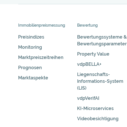
Skip
Immobilienpreis­messung
Bewertung
Navigation
Preisindizes
Bewertungssysteme &
Bewertungsparameter
Monitoring
Property Value
Marktpreiszeitreihen
vdpBELLA+
Prognosen
Liegenschafts-
Marktaspekte
Informations-System
(LIS)
vdpVerifAI
KI-Microservices
Videobesichtigung