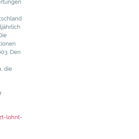
ertungen
tschland
ljährlich
Die
tionen
003. Den
, die
r
t-lohnt-