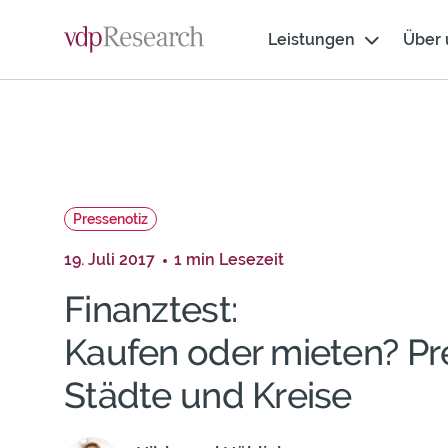
Skip
Weiter
cookie
Navigation
zum
Leistungen
Über 
consent
Inhalt
banner
Pressenotiz
19. Juli 2017
1 min Lesezeit
Finanztest:
Kaufen oder mieten? Pre
Städte und Kreise