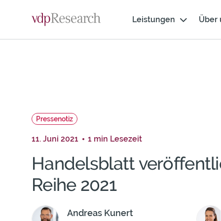
Skip
Weiter
cookie
Navigation
zum
Leistungen
Über 
consent
Inhalt
banner
Pressenotiz
11. Juni 2021
1 min Lesezeit
Handelsblatt veröffentli
Reihe 2021
Andreas Kunert