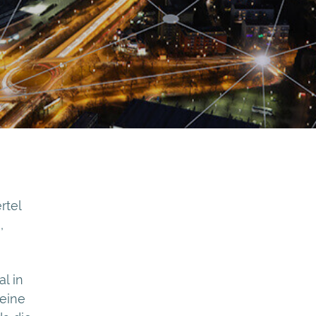
rtel
,
l in
 eine