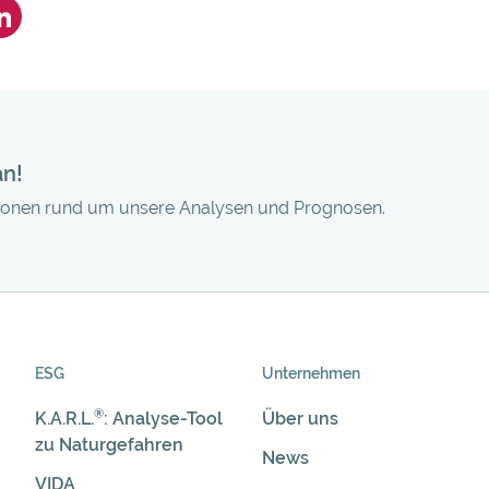
an!
tionen rund um unsere Analysen und Prognosen.
ESG
Unternehmen
®
K.A.R.L.
: Analyse-Tool
Über uns
zu Naturgefahren
News
VIDA