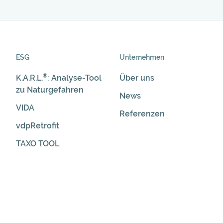
ESG
Unternehmen
®
K.A.R.L.
: Analyse-Tool
Über uns
zu Naturgefahren
News
VIDA
Referenzen
vdpRetrofit
TAXO TOOL