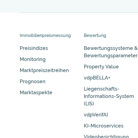
Skip
Immobilienpreis­messung
Bewertung
Navigation
Preisindizes
Bewertungssysteme &
Bewertungsparameter
Monitoring
Property Value
Marktpreiszeitreihen
vdpBELLA+
Prognosen
Liegenschafts-
Marktaspekte
Informations-System
(LIS)
vdpVerifAI
KI-Microservices
Videobesichtigung