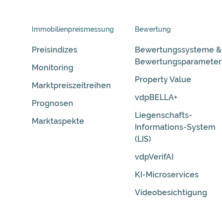
Skip
Immobilienpreis­messung
Bewertung
Navigation
Preisindizes
Bewertungssysteme &
Bewertungsparameter
Monitoring
Property Value
Marktpreiszeitreihen
vdpBELLA+
Prognosen
Liegenschafts-
Marktaspekte
Informations-System
(LIS)
vdpVerifAI
KI-Microservices
Videobesichtigung