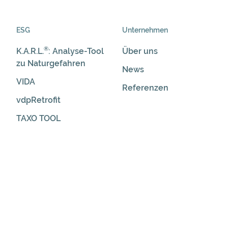
ESG
Unternehmen
®
K.A.R.L.
: Analyse-Tool
Über uns
zu Naturgefahren
News
VIDA
Referenzen
vdpRetrofit
TAXO TOOL