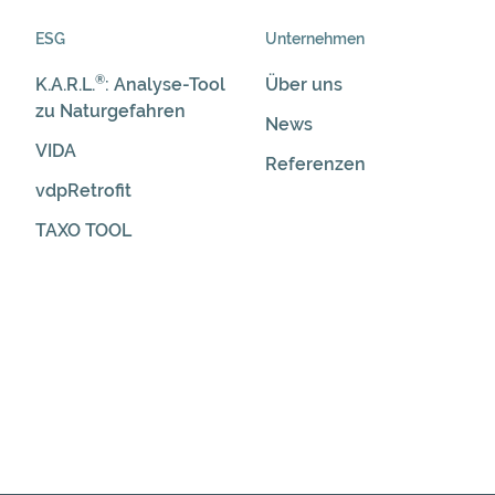
ESG
Unternehmen
®
K.A.R.L.
: Analyse-Tool
Über uns
zu Naturgefahren
News
VIDA
Referenzen
vdpRetrofit
TAXO TOOL