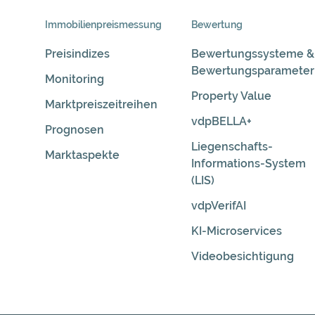
Skip
Immobilienpreis­messung
Bewertung
Navigation
Preisindizes
Bewertungssysteme &
Bewertungsparameter
Monitoring
Property Value
Marktpreiszeitreihen
vdpBELLA+
Prognosen
Liegenschafts-
Marktaspekte
Informations-System
(LIS)
vdpVerifAI
KI-Microservices
Videobesichtigung