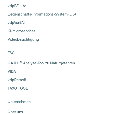
vdpBELLA+
Liegenschafts-Informations-System (LIS)
vdpVerifAI
KI-Microservices
Videobesichtigung
ESG
®
K.A.R.L.
: Analyse-Tool zu Naturgefahren
VIDA
vdpRetrofit
TAXO TOOL
Unternehmen
Über uns