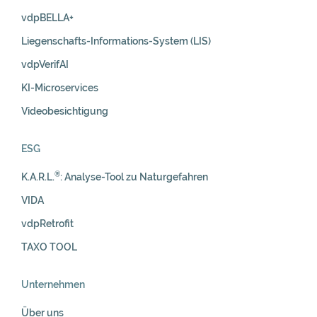
vdpBELLA+
Liegenschafts-Informations-System (LIS)
vdpVerifAI
KI-Microservices
Videobesichtigung
ESG
®
K.A.R.L.
: Analyse-Tool zu Naturgefahren
VIDA
vdpRetrofit
TAXO TOOL
Unternehmen
Über uns